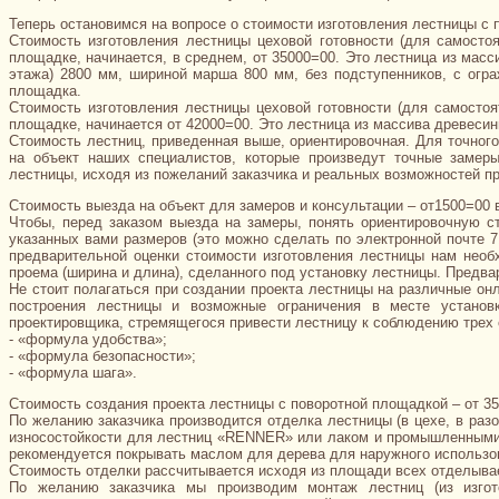
Теперь остановимся на вопросе о стоимости изготовления лестницы с 
Стоимость изготовления лестницы цеховой готовности (для самосто
площадке, начинается, в среднем, от 35000=00. Это лестница из масс
этажа) 2800 мм, шириной марша 800 мм, без подступенников, с огр
площадка.
Стоимость изготовления лестницы цеховой готовности (для самостоя
площадке, начинается от 42000=00. Это лестница из массива древес
Стоимость лестниц, приведенная выше, ориентировочная. Для точног
на объект наших специалистов, которые произведут точные замер
лестницы, исходя из пожеланий заказчика и реальных возможностей пр
Стоимость выезда на объект для замеров и консультации – от1500=00 
Чтобы, перед заказом выезда на замеры, понять ориентировочную с
указанных вами размеров (это можно сделать по электронной почте 71
предварительной оценки стоимости изготовления лестницы нам необ
проема (ширина и длина), сделанного под установку лестницы. Предва
Не стоит полагаться при создании проекта лестницы на различные онл
построения лестницы и возможные ограничения в месте установк
проектировщика, стремящегося привести лестницу к соблюдению трех 
- «формула удобства»;
- «формула безопасности»;
- «формула шага».
Стоимость создания проекта лестницы с поворотной площадкой – от 35
По желанию заказчика производится отделка лестницы (в цехе, в р
износостойкости для лестниц «RENNER» или лаком и промышленными
рекомендуется покрывать маслом для дерева для наружного использо
Стоимость отделки рассчитывается исходя из площади всех отделыв
По желанию заказчика мы производим монтаж лестниц (из изгот