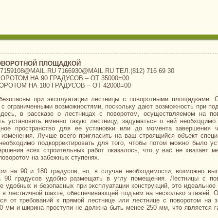
ОВОРОТНОЙ ПЛОЩАДКОЙ
108@MAIL.RU 7166930@MAIL.RU ТЕЛ.(812) 716 69 30
РОТОМ НА 90 ГРАДУСОВ – ОТ 35000=00
ОТОМ НА 180 ГРАДУСОВ – ОТ 42000=00
безопасны при эксплуатации лестницы с поворотными площадками. 
 с ограниченными возможностями, поскольку дают возможность при по
здесь, в рассказе о лестницах с поворотом, осуществляемом на по
ть установить именно такую лестницу, задуматься о ней необходимо
дное пространство для ее установки или до момента завершения 
 изменения. Лучше всего пригласить на ваш строящийся объект специ
необходимо подкорректировать для того, чтобы потом можно было ус
ершения всех строительных работ оказалось, что у вас не хватает м
поворотом на забежных ступенях.
м на 90 и 180 градусов, но, в случае необходимости, возможно вы
а 90 градусов удобно размещать в углу помещения. Лестницы с по
е удобных и безопасных при эксплуатации конструкций, это идеальное
я в лестничной шахте, обеспечивающей подъем на несколько этажей. 
ся от требований к прямой лестнице или лестнице с поворотом на 
0 мм и ширина проступи не должна быть менее 250 мм, что является г