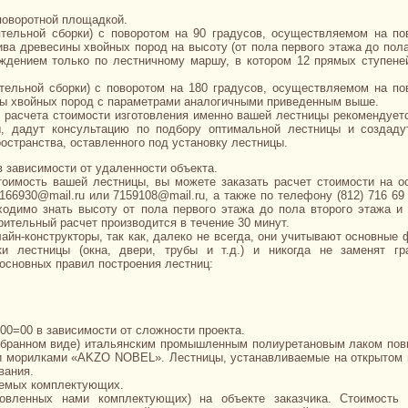
поворотной площадкой.
ятельной сборки) с поворотом на 90 градусов, осуществляемом на по
ива древесины хвойных пород на высоту (от пола первого этажа до пола
аждением только по лестничному маршу, в котором 12 прямых ступене
тельной сборки) с поворотом на 180 градусов, осуществляемом на по
ины хвойных пород с параметрами аналогичными приведенным выше.
о расчета стоимости изготовления именно вашей лестницы рекомендует
ы, дадут консультацию по подбору оптимальной лестницы и создаду
остранства, оставленного под установку лестницы.
в зависимости от удаленности объекта.
тоимость вашей лестницы, вы можете заказать расчет стоимости на о
66930@mail.ru или 7159108@mail.ru, а также по телефону (812) 716 69 
ходимо знать высоту от пола первого этажа до пола второго этажа и
рительный расчет производится в течение 30 минут.
айн-конструкторы, так как, далеко не всегда, они учитывают основные
и лестницы (окна, двери, трубы и т.д.) и никогда не заменят гр
основных правил построения лестниц:
00=00 в зависимости от сложности проекта.
азобранном виде) итальянским промышленным полиуретановым лаком по
 морилками «AKZO NOBEL». Лестницы, устанавливаемые на открытом 
вания.
аемых комплектующих.
овленных нами комплектующих) на объекте заказчика. Стоимость