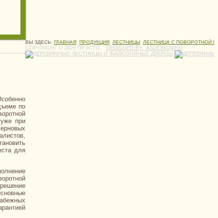
ВЫ ЗДЕСЬ:
ГЛАВНАЯ
ПРОДУКЦИЯ
ЛЕСТНИЦЫ
ЛЕСТНИЦА С ПОВОРОТНОЙ 
COPYRIGHT © 2026 ПРЭСТО.
DESIGNED BY: ASDESIGNING
Особенно
дъеме по
воротной
 уже при
черновых
алистов,
тановить
еста для
полнение
воротной
 решение
Основные
забежных
арантией