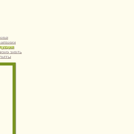
вная
омпании
дукция
езно знать
такты