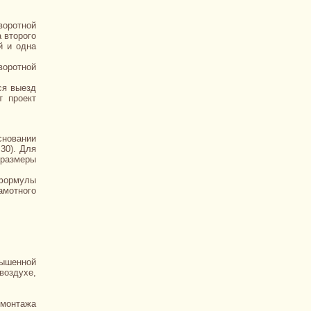
воротной
 второго
й и одна
воротной
ся выезд
т проект
сновании
30). Для
 размеры
 формулы
амотного
вышенной
воздухе,
 монтажа