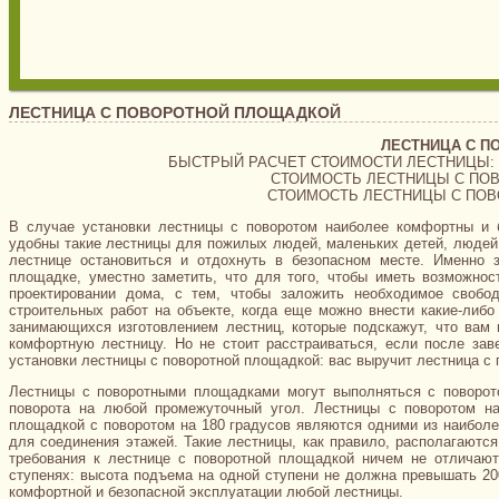
ЛЕСТНИЦА С ПОВОРОТНОЙ ПЛОЩАДКОЙ
ЛЕСТНИЦА С П
БЫСТРЫЙ РАСЧЕТ СТОИМОСТИ ЛЕСТНИЦЫ: 7159
СТОИМОСТЬ ЛЕСТНИЦЫ С ПОВО
СТОИМОСТЬ ЛЕСТНИЦЫ С ПОВОР
В случае установки лестницы с поворотом наиболее комфортны и 
удобны такие лестницы для пожилых людей, маленьких детей, людей
лестнице остановиться и отдохнуть в безопасном месте. Именно 
площадке, уместно заметить, что для того, чтобы иметь возможнос
проектировании дома, с тем, чтобы заложить необходимое свобо
строительных работ на объекте, когда еще можно внести какие-либо
занимающихся изготовлением лестниц, которые подскажут, что вам 
комфортную лестницу. Но не стоит расстраиваться, если после зав
установки лестницы с поворотной площадкой: вас выручит лестница с 
Лестницы с поворотными площадками могут выполняться с поворото
поворота на любой промежуточный угол. Лестницы с поворотом н
площадкой с поворотом на 180 градусов являются одними из наиболе
для соединения этажей. Такие лестницы, как правило, располагаютс
требования к лестнице с поворотной площадкой ничем не отличают
ступенях: высота подъема на одной ступени не должна превышать 20
комфортной и безопасной эксплуатации любой лестницы.